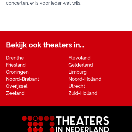
concerten, er is voor ieder wat wils.
Bekijk ook theaters in...
Drenthe
Flevoland
Friesland
Gelderland
Groningen
Limburg
Noord-Brabant
Noord-Holland
Overijssel
Utrecht
Zeeland
Zuid-Holland